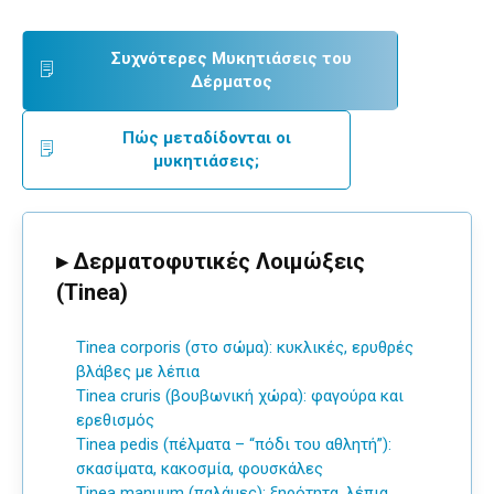
Συχνότερες Μυκητιάσεις του
Δέρματος
Πώς μεταδίδονται οι
μυκητιάσεις;
▸ Δερματοφυτικές Λοιμώξεις
(Tinea)
Tinea corporis
(στο σώμα): κυκλικές, ερυθρές
βλάβες με λέπια
Tinea cruris
(βουβωνική χώρα): φαγούρα και
ερεθισμός
Tinea pedis
(πέλματα – “πόδι του αθλητή”):
σκασίματα, κακοσμία, φουσκάλες
Tinea manuum
(παλάμες): ξηρότητα, λέπια