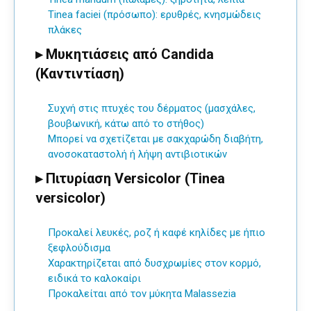
Tinea faciei
(πρόσωπο): ερυθρές, κνησμώδεις
πλάκες
▸ Μυκητιάσεις από Candida
(Καντιντίαση)
Συχνή στις
πτυχές του δέρματος
(μασχάλες,
βουβωνική, κάτω από το στήθος)
Μπορεί να σχετίζεται με
σακχαρώδη διαβήτη
,
ανοσοκαταστολή
ή
λήψη αντιβιοτικών
▸ Πιτυρίαση Versicolor (Tinea
versicolor)
Προκαλεί
λευκές, ροζ ή καφέ κηλίδες
με ήπιο
ξεφλούδισμα
Χαρακτηρίζεται από
δυσχρωμίες στον κορμό
,
ειδικά το καλοκαίρι
Προκαλείται από τον μύκητα
Malassezia