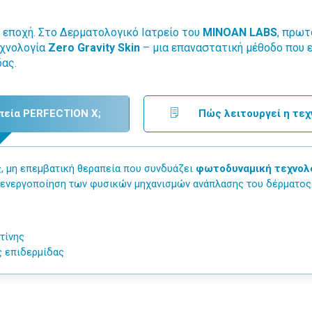
έα εποχή. Στο Δερματολογικό Ιατρείο του
MINOAN LABS
, πρωτ
εχνολογία
Zero Gravity Skin
– μια επαναστατική μέθοδο που ε
δας.
απεία PERFECTION X;
Πώς λειτουργεί η τεχν
ς, μη επεμβατική θεραπεία που συνδυάζει
φωτοδυναμική τεχνολο
 ενεργοποίηση των φυσικών μηχανισμών ανάπλασης του δέρματος
τίνης
ς επιδερμίδας