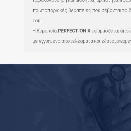
παρακολούθηση και αισθητική αρτιότητα, εφα
πρωτοποριακές θεραπείες που σέβονται το δέ
του.
Η θεραπεία
PERFECTION X
εφαρμόζεται αποκλ
με εγγυημένα αποτελέσματα και εξατομικευμ